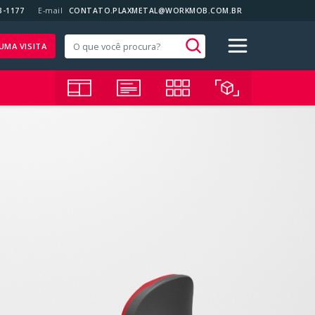
3-1177
E-mail
CONTATO.PLAXMETAL@WORKMOB.COM.BR
UMA VISITA