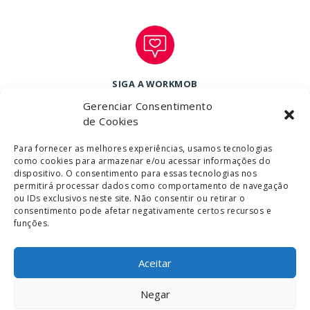
SIGA A WORKMOB
Gerenciar Consentimento
de Cookies
Para fornecer as melhores experiências, usamos tecnologias
como cookies para armazenar e/ou acessar informações do
dispositivo. O consentimento para essas tecnologias nos
permitirá processar dados como comportamento de navegação
ou IDs exclusivos neste site. Não consentir ou retirar o
consentimento pode afetar negativamente certos recursos e
funções.
Aceitar
Copyright © 2020 Wokrmob Móveis Corporativos Ltda. Todos os direitos
reservados.
Negar
Fale com a gente