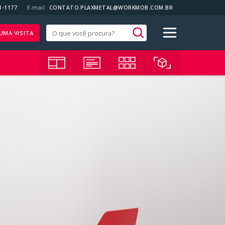
3-1177
E-mail
CONTATO.PLAXMETAL@WORKMOB.COM.BR
UMA VISITA