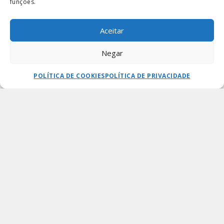
funções.
Aceitar
Negar
Fale com a gente
SOLICITAR ORÇAMENTO
CONFIGURAÇÕES
POLÍTICA DE COOKIES
POLÍTICA DE PRIVACIDADE
CABINE E SOFÁ
SOLICITAR
TRANSFORMERS
ORÇAMENTO
DESCRIÇÃO
Paredes (biombos) de MDF, espuma D-28;
Sofá interno Transformers – Estrutura em madeira
eucalipto e compensado;
Espuma D 28 ou D 45 assento e D-26 encosto;
Pé tipo sapata reguladora.