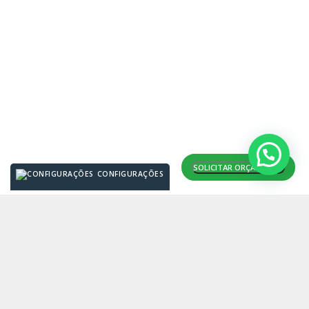
SOLICITAR ORÇAMENTO
CONFIGURAÇÕES
BRIZZA PRESIDENTE TELA COM
SOLICITAR
APOIO DE CABEÇA
ORÇAMENTO
DESCRIÇÃO
A harmonia perfeita entre versatilidade e leveza com um
impressionante toque de elegância é o que nos encanta
ao observar a Brizza Presidente. Toda a concepção da
cadeira foi cuidadosamente pensada, a começar pelos