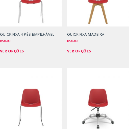
escolhidas
escolhidas
na
na
página
página
do
do
produto
produto
QUICK FIXA 4 PÉS EMPILHÁVEL
QUICK FIXA MADEIRA
R$
0,00
R$
0,00
Este
Este
VER OPÇÕES
VER OPÇÕES
produto
produto
tem
tem
várias
várias
variantes.
variantes.
As
As
opções
opções
podem
podem
ser
ser
escolhidas
escolhidas
na
na
página
página