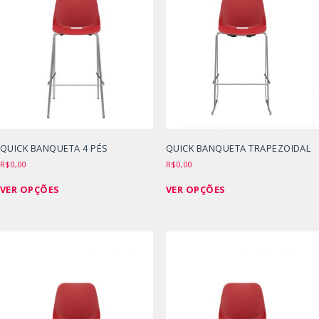
As
As
opções
opções
podem
podem
ser
ser
escolhidas
escolhidas
na
na
página
página
do
do
produto
produto
QUICK BANQUETA 4 PÉS
QUICK BANQUETA TRAPEZOIDAL
R$
0,00
R$
0,00
Este
Este
VER OPÇÕES
VER OPÇÕES
produto
produto
tem
tem
várias
várias
variantes.
variantes.
As
As
opções
opções
podem
podem
ser
ser