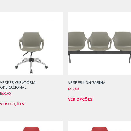
tem
tem
várias
várias
variantes.
variantes.
As
As
opções
opções
podem
podem
ser
ser
escolhidas
escolhidas
na
na
página
página
do
do
produto
produto
VESPER GIRATÓRIA
VESPER LONGARINA
OPERACIONAL
R$
0,00
R$
0,00
Este
VER OPÇÕES
Este
produto
VER OPÇÕES
produto
tem
tem
várias
várias
variantes.
variantes.