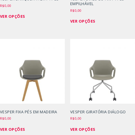
EMPILHÁVEL
R$
0,00
R$
0,00
Este
VER OPÇÕES
Este
produto
VER OPÇÕES
produto
tem
tem
várias
várias
variantes.
variantes.
As
As
opções
opções
podem
podem
ser
ser
escolhidas
escolhidas
na
na
página
página
do
do
produto
produto
VESPER FIXA PÉS EM MADEIRA
VESPER GIRATÓRIA DIÁLOGO
R$
0,00
R$
0,00
Este
Este
VER OPÇÕES
VER OPÇÕES
produto
produto