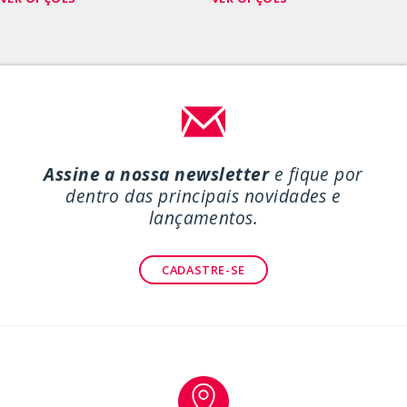
produto
produto
tem
tem
várias
várias
variantes.
variantes.
As
As
opções
opções
podem
podem
ser
ser
Assine a nossa newsletter
e fique por
escolhidas
escolhidas
dentro das principais novidades e
na
na
lançamentos.
página
página
do
do
CADASTRE-SE
produto
produto