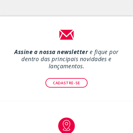
tem
várias
variantes.
As
opções
podem
ser
Assine a nossa newsletter
e fique por
escolhidas
dentro das principais novidades e
na
lançamentos.
página
do
CADASTRE-SE
produto