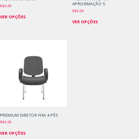
APROXIMAÇÃO S
R$
0,00
R$
0,00
Este
VER OPÇÕES
Este
produto
VER OPÇÕES
produto
tem
tem
várias
várias
variantes.
variantes.
As
As
opções
opções
podem
podem
ser
ser
escolhidas
escolhidas
na
na
página
página
do
do
produto
produto
PREMIUM DIRETOR FIXA 4 PÉS
R$
0,00
Este
VER OPÇÕES
produto