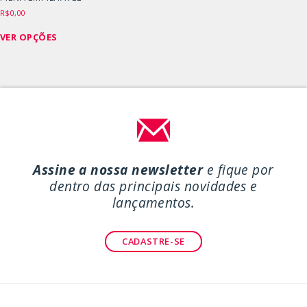
R$
0,00
Este
VER OPÇÕES
produto
tem
várias
variantes.
As
opções
podem
ser
Assine a nossa newsletter
e fique por
escolhidas
dentro das principais novidades e
na
lançamentos.
página
do
CADASTRE-SE
produto