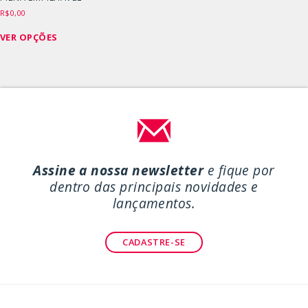
R$
0,00
Este
VER OPÇÕES
produto
tem
várias
variantes.
As
opções
podem
ser
Assine a nossa newsletter
e fique por
escolhidas
dentro das principais novidades e
na
lançamentos.
página
do
CADASTRE-SE
produto